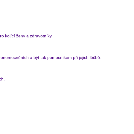
o kojící ženy a zdravotníky.
h onemocněních a být tak pomocníkem při jejich léčbě.
ch.