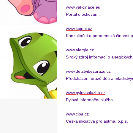
www.vakcinace.eu
Portál o očkování.
www.kojeni.cz
Konzultační a poradenská činnost pr
www.alergie.cz
Široký zdroj informací o alergickýc
www.detstvibezurazu.cz
Předcházení úrazů dětí a mladistvý
www.pylovasluzba.cz
Pylová informační služba.
www.cipa.cz
Česká iniciativa pro astma, o.p.s.