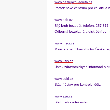
www.bezlepkovadieta.cz
Poradenské centrum pro celiakii a 
www.bkb.cz
Bílý kruh bezpečí, telefon: 257 317 
Odborná bezplatná a diskrétní p
www.mzcr.cz
Ministerstvo zdravotnictví České rep
www.uzis.cz
Ústav zdravotnických informací a sta
www.sukl.cz
Státní ústav pro kontrolu léčiv.
www.szu.cz
Státní zdravotní ústav.