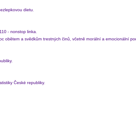
bezlepkovou dietu.
110 - nonstop linka.
omoc obětem a svědkům trestných činů, včetně morální a emocion
ubliky.
tistiky České republiky.