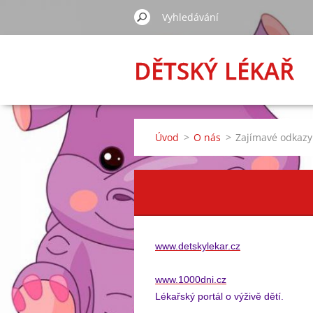
DĚTSKÝ LÉKAŘ
Úvod
>
O nás
>
Zajímavé odkazy
www.detskylekar.cz
www.1000dni.cz
Lékařský portál o výživě dětí.